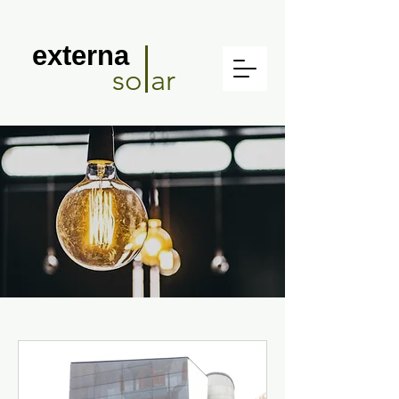
externa
so ar